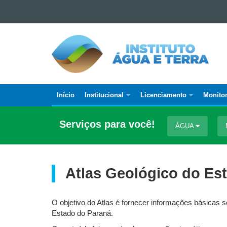
Ir para o conteúdo
Ir para a navegação
INSTITUTO
Ir para a busca
ÁGUA
Mapa do site
E
TERRA
Início
Institucional
Licenciamento
Monito
Navegação
principal
Serviços para você!
ÁGUA
Atlas Geológico do Es
O objetivo do Atlas é fornecer informações básicas s
Estado do Paraná.