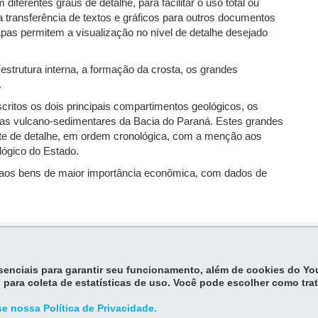
ferentes graus de detalhe, para facilitar o uso total ou
a transferência de textos e gráficos para outros documentos
apas permitem a visualização no nível de detalhe desejado
 estrutura interna, a formação da crosta, os grandes
.
ritos os dois principais compartimentos geológicos, os
as vulcano-sedimentares da Bacia do Paraná. Estes grandes
te de detalhe, em ordem cronológica, com a menção aos
lógico do Estado.
e aos bens de maior importância econômica, com dados de
essenciais para garantir seu funcionamento, além de cookies do Y
 para coleta de estatísticas de uso. Você pode escolher como tra
e nossa Política de Privacidade.