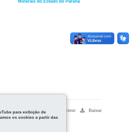
Minerais do Estado do Paraná
Voltar
Início
Imprimir
Baixar
ouTube para exibição de
tamos os cookies a partir das