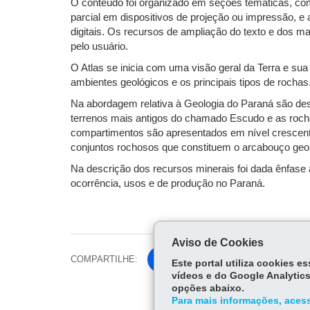
O conteúdo foi organizado em seções temáticas, com di
parcial em dispositivos de projeção ou impressão, e 
digitais. Os recursos de ampliação do texto e dos m
pelo usuário.
O Atlas se inicia com uma visão geral da Terra e sua
ambientes geológicos e os principais tipos de rochas
Na abordagem relativa à Geologia do Paraná são desc
terrenos mais antigos do chamado Escudo e as roch
compartimentos são apresentados em nível crescen
conjuntos rochosos que constituem o arcabouço geo
Na descrição dos recursos minerais foi dada ênfas
ocorrência, usos e de produção no Paraná.
Aviso de Cookies
COMPARTILHE:
Fa
Este portal utiliza cookies 
vídeos e do Google Analytics
ce
Tw
opções abaixo.
bo
Para mais informações, acess
itt
ok