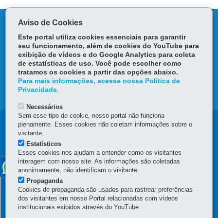
Aviso de Cookies
DENUNCIE CORRUPÇÃO
Este portal utiliza cookies essenciais para garantir
seu funcionamento, além de cookies do YouTube para
OUVIDORIA
exibição de vídeos e do Google Analytics para coleta
de estatísticas de uso. Você pode escolher como
TRANSPARÊNCIA INSTITUCIONAL
tratamos os cookies a partir das opções abaixo.
Para mais informações, acesse nossa Política de
Privacidade.
MAPA DO SITE
Necessários
Sem esse tipo de cookie, nosso portal não funciona
Navegação
plenamente. Esses cookies não coletam informações sobre o
visitante.
principal
Estatísticos
Esses cookies nos ajudam a entender como os visitantes
interagem com nosso site. As informações são coletadas
INSTITUTO ÁGUA E TERRA
anonimamente, não identificam o visitante.
Rua Engenheiros Rebouças, 1206 – Rebouças
-
80215-100
-
Curitiba
-
Propaganda
PR
-
41 3213-3700
MAPA
Cookies de propaganda são usados para rastrear preferências
dos visitantes em nosso Portal relacionadas com vídeos
Confira os nossos
Endereços em Curitiba
e os endereços dos
institucionais exibidos através do YouTube.
Escritórios Regionais
.