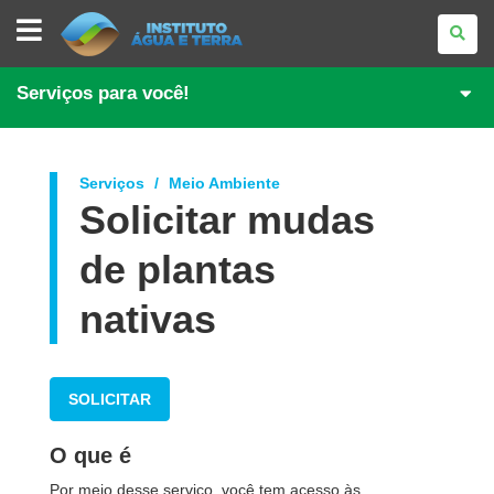
INSTITUTO
ÁGUA
E
TERRA
Serviços para você!
Serviços
Meio Ambiente
Solicitar mudas
de plantas
nativas
SOLICITAR
O que é
Por meio desse serviço, você tem acesso às