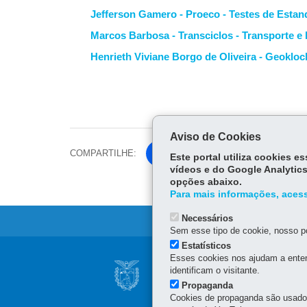
Jefferson Gamero - Proeco - Testes de Esta
Marcos Barbosa - Transciclos - Transporte 
Henrieth Viviane Borgo de Oliveira - Geoklo
Aviso de Cookies
COMPARTILHE:
Fa
Este portal utiliza cookies 
vídeos e do Google Analytics
ce
Tw
opções abaixo.
bo
Para mais informações, acess
itt
ok
er
Necessários
Sem esse tipo de cookie, nosso po
Estatísticos
Navegação
Esses cookies nos ajudam a enten
INSTITUTO ÁGUA 
identificam o visitante.
principal
Propaganda
Rua Engenheiros Rebouç
Cookies de propaganda são usados 