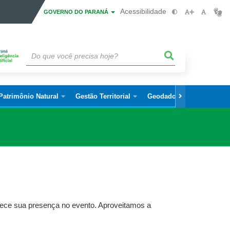
Acessibilidade
GOVERNO DO PARANÁ
Patrimônio Natural
Gestão Territorial
Geodados
Legislaçã
ce sua presença no evento. Aproveitamos a