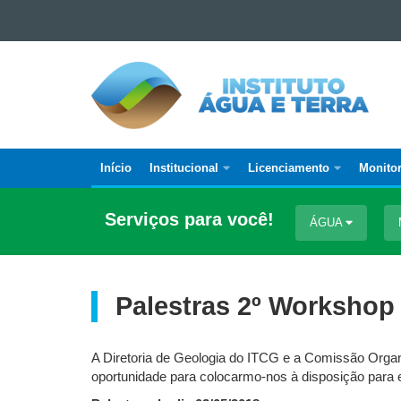
Ir para o conteúdo
Ir para a navegação
INSTITUTO
Ir para a busca
ÁGUA
Mapa do site
E
TERRA
Início
Institucional
Licenciamento
Monito
Navegação
principal
Serviços para você!
ÁGUA
Palestras 2º Workshop
A Diretoria de Geologia do ITCG e a Comissão Orga
oportunidade para colocarmo-nos à disposição para 