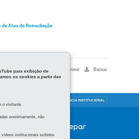
ão de Alvo de Remediação
Voltar
Início
Imprimir
Baixar
ouTube para exibição de
tamos os cookies a partir das
OUVIDORIA
TRANSPARÊNCIA INSTITUCIONAL
o visitante.
tadas anonimamente, não
vídeos institucionais exibidos