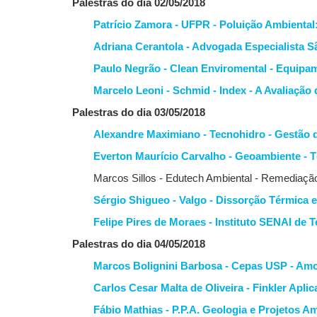
Palestras do dia 02/05/2018
Patrício Zamora - UFPR - Poluição Ambienta
Adriana Cerantola - Advogada Especialista S
Paulo Negrão - Clean Enviromental - Equip
Marcelo Leoni - Schmid - Index - A Avaliaçã
Palestras do dia 03/05/2018
Alexandre Maximiano - Tecnohidro - Gestão
Everton Maurício Carvalho - Geoambiente - 
Marcos Sillos - Edutech Ambiental - Remediaçã
Sérgio Shigueo - Valgo - Dissorção Térmica 
Felipe Pires de Moraes - Instituto SENAI d
Palestras do dia 04/05/2018
Marcos Bolignini Barbosa - Cepas USP - Am
Carlos Cesar Malta de Oliveira - Finkler Ap
Fábio Mathias - P.P.A. Geologia e Projetos 