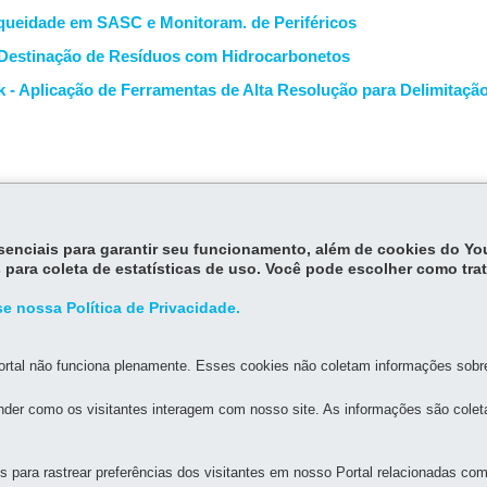
nqueidade em SASC e Monitoram. de Periféricos
e Destinação de Resíduos com Hidrocarbonetos
ck - Aplicação de Ferramentas de Alta Resolução para Delimitaç
essenciais para garantir seu funcionamento, além de cookies do Y
 para coleta de estatísticas de uso. Você pode escolher como tra
e nossa Política de Privacidade.
MAPA DO SITE
DENUNCIE CORRUPÇÃO
rtal não funciona plenamente. Esses cookies não coletam informações sobre 
der como os visitantes interagem com nosso site. As informações são cole
E TERRA
as, 1206 – Rebouças
-
80215-100
-
Curitiba
-
PR
-
41 3213-3700
MAPA
para rastrear preferências dos visitantes em nosso Portal relacionadas com 