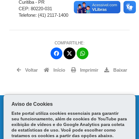
Curitiba - PR
CEP: 80220-031
Telefone: (41) 2117-1400
COMPARTILHE:
Fa
W
ce
ha
Tw
bo
ts
Voltar
Início
Imprimir
Baixar
itt
ok
Ap
er
p
Aviso de Cookies
DENUNCIE CORRUPÇÃO
Este portal utiliza cookies essenciais para garantir
seu funcionamento, além de cookies do YouTube para
OUVIDORIA
exibição de vídeos e do Google Analytics para coleta
de estatísticas de uso. Você pode escolher como
TRANSPARÊNCIA INSTITUCIONAL
tratamos os cookies a partir das opções abaixo.