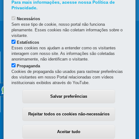
Para mais informações, acesse nossa Política de
Privacidade.
MAPA DO SITE
Necessários
Sem esse tipo de cookie, nosso portal não funciona
Navegação
plenamente. Esses cookies não coletam informações sobre o
visitante.
principal
Estatísticos
Esses cookies nos ajudam a entender como os visitantes
interagem com nosso site. As informações são coletadas
INSTITUTO ÁGUA E TERRA
anonimamente, não identificam o visitante.
Rua Engenheiros Rebouças, 1206 – Rebouças
-
80215-100
-
Curitiba
-
Propaganda
PR
-
41 3213-3700
MAPA
Cookies de propaganda são usados para rastrear preferências
dos visitantes em nosso Portal relacionadas com vídeos
Confira os nossos
Endereços em Curitiba
e os endereços dos
institucionais exibidos através do YouTube.
Escritórios Regionais
.
Horário de atendimento:
Salvar preferências
Sede: de segunda à sexta, das 8h30 às 12h e das 13h30 às 17:30h
Escritório Regionais:
Confira os horários
Rejeitar todos os cookies não-necessários
Aceitar tudo